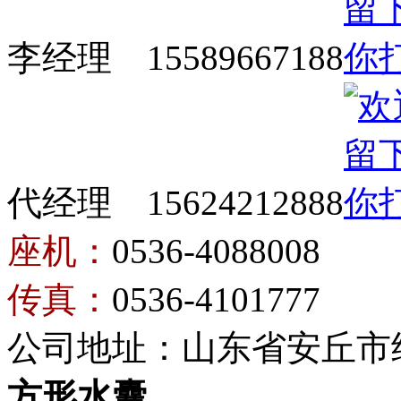
李经理 15589667188
代经理 15624212888
座机：
0536-4088008
传真：
0536-4101777
公司地址：山东省安丘市
方形水囊