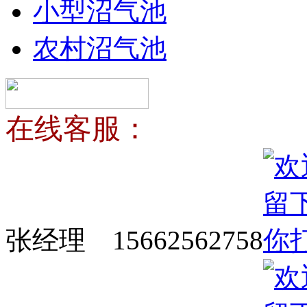
小型沼气池
农村沼气池
在线客服：
张经理 15662562758