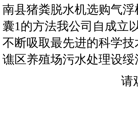
南县猪粪脱水机选购气浮
囊1的方法我公司自成立
不断吸取最先进的科学技
谯区养殖场污水处理设绥
请