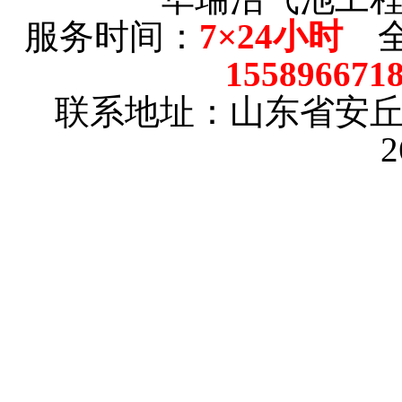
服务时间：
7×24小时
全
15589667
联系地址：山东省安
2