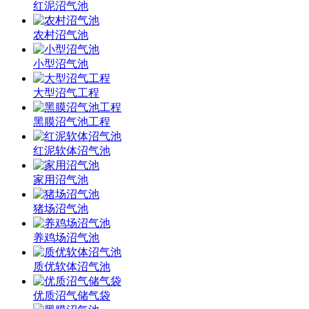
红泥沼气池
农村沼气池
小型沼气池
大型沼气工程
黑膜沼气池工程
红泥软体沼气池
家用沼气池
猪场沼气池
养鸡场沼气池
质优软体沼气池
优质沼气储气袋