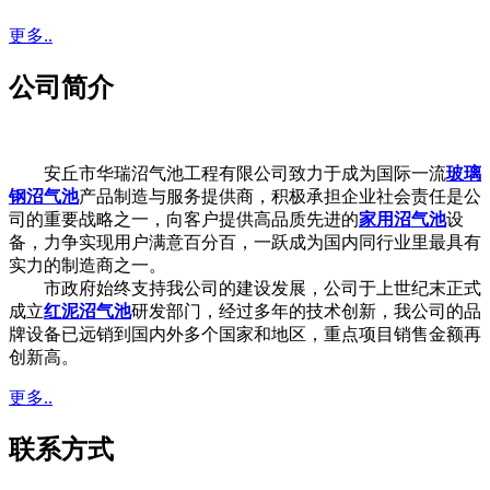
更多..
公司简介
安丘市华瑞沼气池工程有限公司致力于成为国际一流
玻璃
钢沼气池
产品制造与服务提供商，积极承担企业社会责任是公
司的重要战略之一，向客户提供高品质先进的
家用沼气池
设
备，力争实现用户满意百分百，一跃成为国内同行业里最具有
实力的制造商之一。
市政府始终支持我公司的建设发展，公司于上世纪末正式
成立
红泥沼气池
研发部门，经过多年的技术创新，我公司的品
牌设备已远销到国内外多个国家和地区，重点项目销售金额再
创新高。
更多..
联系方式