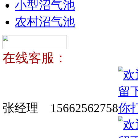
小型沼气池
农村沼气池
在线客服：
张经理 15662562758