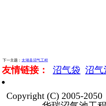
下一主题：
太湖县沼气工程
友情链接：
沼气袋
沼气
Copyright (C) 2005-20
华瑞沼气池工