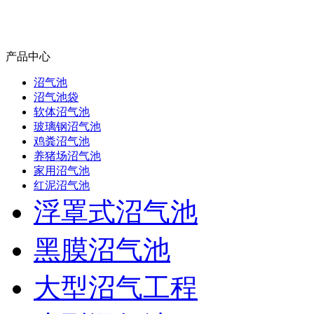
产品中心
沼气池
沼气池袋
软体沼气池
玻璃钢沼气池
鸡粪沼气池
养猪场沼气池
家用沼气池
红泥沼气池
浮罩式沼气池
黑膜沼气池
大型沼气工程