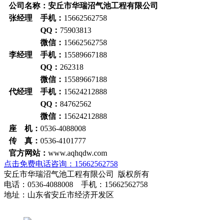
公司名称：安丘市华瑞沼气池工程有限公司
张经理 手机：
15662562758
QQ：
75903813
微信：
15662562758
李经理 手机：
15589667188
QQ：
262318
微信：
15589667188
代经理 手机：
15624212888
QQ：
84762562
微信：
15624212888
座 机：
0536-4088008
传 真：
0536-4101777
官方网站：
www.aqhqdw.com
点击免费电话咨询：15662562758
安丘市华瑞沼气池工程有限公司 版权所有
电话：0536-4088008 手机：15662562758
地址：山东省安丘市经济开发区